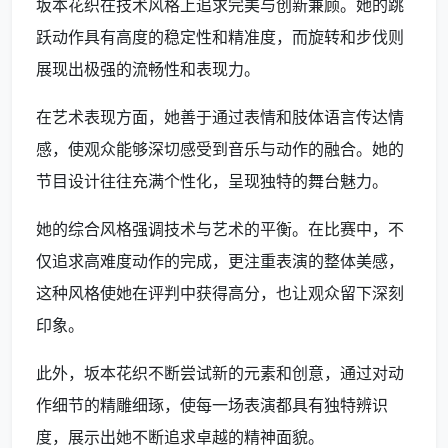
坂本花织在技术风格上追求完美与创新兼顾。她的跳
跃动作具有高度的稳定性和精准度，而旋转和步伐则
展现出极强的流畅性和表现力。
在艺术表现方面，她善于通过表情和肢体语言传达情
感，使观众能够深切感受到音乐与动作的融合。她的
节目设计往往充满个性化，呈现独特的舞台魅力。
她的综合风格强调技术与艺术的平衡。在比赛中，不
仅追求高难度动作的完成，更注重表演的整体美感，
这种风格使她在评判中获得高分，也让观众留下深刻
印象。
此外，坂本花织不断尝试新的元素和创意，通过对动
作细节的精雕细琢，使每一场表演都具有独特辨识
度，展示出她不断追求卓越的精神面貌。