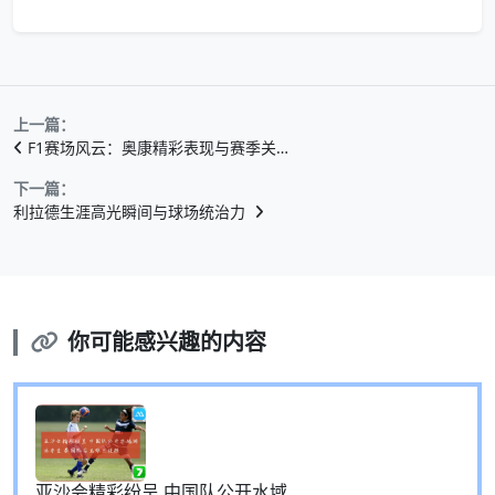
上一篇：
F1赛场风云：奥康精彩表现与赛季关…
下一篇：
利拉德生涯高光瞬间与球场统治力
你可能感兴趣的内容
亚沙会精彩纷呈 中国队公开水域