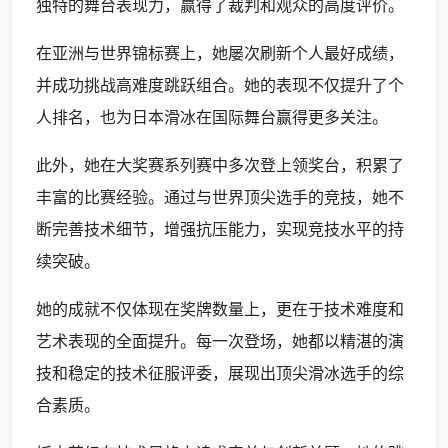
独特的舞台表现力，赢得了裁判和观众的高度评价。
在亚洲与世界锦标赛上，她屡次刷新个人最好成绩，
并成功挑战高难度跳跃组合。她的表现不仅提升了个
人排名，也为日本滑冰在国际舞台赢得更多关注。
此外，她在大奖赛系列赛中多次登上领奖台，积累了
丰富的比赛经验。通过与世界顶尖选手的竞技，她不
断完善技术细节，增强抗压能力，实现竞技水平的持
续突破。
她的成就不仅体现在奖牌数量上，更在于技术难度和
艺术表现的全面提升。每一次登场，她都以精湛的演
技和稳定的技术征服评委，展现出顶尖滑冰选手的综
合素质。