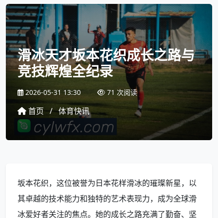
滑冰天才坂本花织成长之路与
竞技辉煌全纪录
2026-05-31 13:30
71 次阅读
首页
/
体育快讯
坂本花织，这位被誉为日本花样滑冰的璀璨新星，以
其卓越的技术能力和独特的艺术表现力，成为全球滑
冰爱好者关注的焦点。她的成长之路充满了勤奋、坚