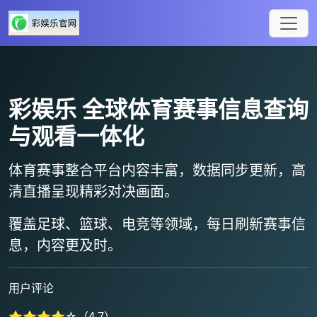
彩娱乐
全球体育赛事信息查询
与观看一体化
体育赛事整合平台内容丰富，数据同步更新，
高
清直播
呈现精彩对决画面。
覆盖足球、篮球、电竞等领域，
每日刷新赛事信
息
，内容更及时。
用户评论
⭐⭐⭐⭐☆（4.7）