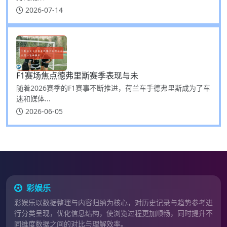
2026-07-14
F1赛场焦点德弗里斯赛季表现与未
随着2026赛季的F1赛事不断推进，荷兰车手德弗里斯成为了车
迷和媒体...
2026-06-05
彩娱乐
彩娱乐以数据整理与内容归纳为核心，对历史记录与趋势参考进
行分类呈现，优化信息结构，使浏览过程更加顺畅，同时提升不
同维度数据之间的对比与理解效率。