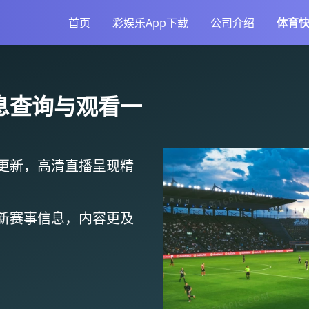
首页
彩娱乐App下载
公司介绍
体育
息查询与观看一
更新，
高清直播
呈现精
新赛事信息
，内容更及