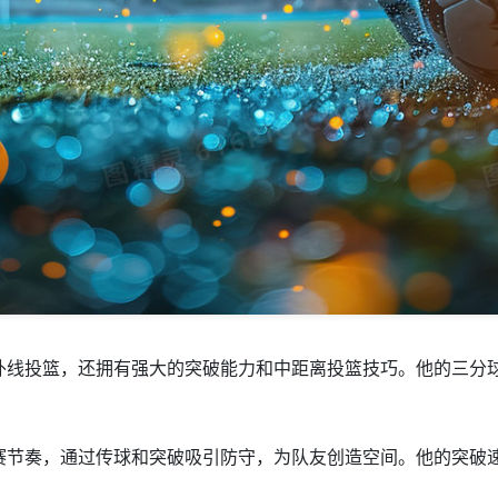
外线投篮，还拥有强大的突破能力和中距离投篮技巧。他的三分
赛节奏，通过传球和突破吸引防守，为队友创造空间。他的突破