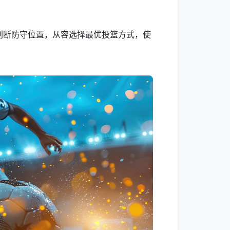
判断防守位置，从容选择最优投篮方式，使