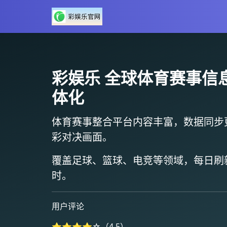
彩娱乐
全球体育赛事信
体化
体育赛事整合平台内容丰富，数据同步
彩对决画面。
覆盖足球、篮球、电竞等领域，
每日刷
时。
用户评论
⭐⭐⭐⭐☆（4.5）