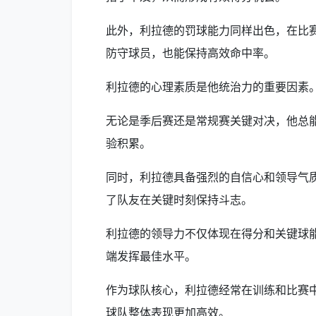
此外，利拉德的罚球能力同样出色，在比
防守球员，也能保持高效命中率。
利拉德的心理素质是他统治力的重要因素
无论是季后赛还是常规赛关键对决，他总
验积累。
同时，利拉德具备强烈的自信心和领导气
了队友在关键时刻保持斗志。
利拉德的领导力不仅体现在得分和关键球
端发挥最佳水平。
作为球队核心，利拉德经常在训练和比赛
球队整体表现更加高效。