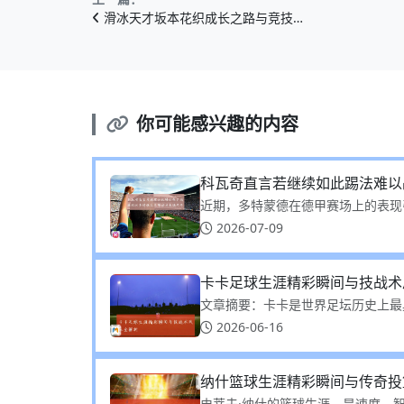
滑冰天才坂本花织成长之路与竞技…
你可能感兴趣的内容
科瓦奇直言若继续如此踢法难以
近期，多特蒙德在德甲赛场上的表现引
2026-07-09
卡卡足球生涯精彩瞬间与技战术
文章摘要：卡卡是世界足坛历史上最具
2026-06-16
纳什篮球生涯精彩瞬间与传奇投
史蒂夫·纳什的篮球生涯，是速度、智