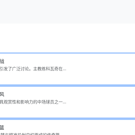
战
发了广泛讨论。主教练科瓦奇在...
风
观赏性和影响力的中场球员之一...
篮
慧与精准投射交织而成的传奇篇...