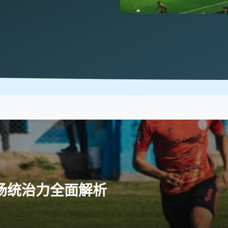
场统治力全面解析