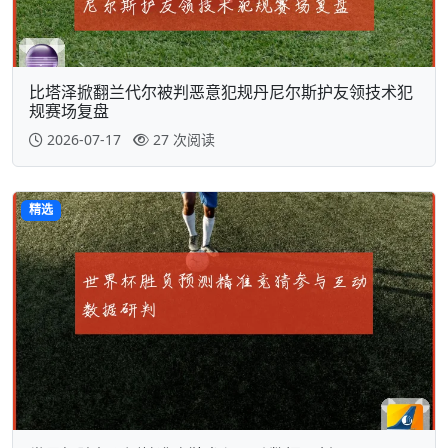
比塔泽掀翻兰代尔被判恶意犯规丹尼尔斯护友领技术犯
规赛场复盘
2026-07-17
27 次阅读
精选