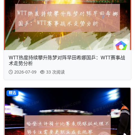
WTT热度持续攀升陈梦对阵早田希娜国乒：WTT赛事战
术走势分析
2026-07-09
33 次阅读
精选