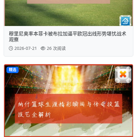
穆里尼奥率本菲卡被布拉加逼平欧冠出线形势堪忧战术
观察
2026-07-21
26 次阅读
精选