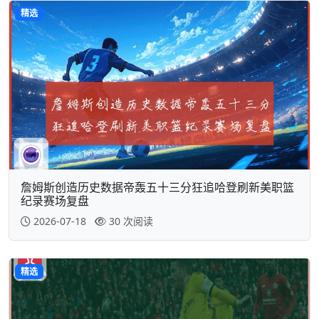
精选
詹姆斯创造历史数据帝轰五十三分狂追哈登刷新美职篮
纪录赛场复盘
2026-07-18
30 次阅读
精选