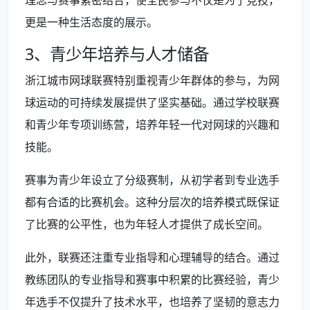
理念与赛事紧密结合，使全民参与不仅是为了竞技，
更是一种生活态度的展示。
3、青少年培养与人才储备
浙江城市网球联赛特别重视青少年群体的参与，为网
球运动的可持续发展提供了坚实基础。通过学校联赛
和青少年专项训练营，培养年轻一代对网球的兴趣和
技能。
赛事为青少年设立了分级赛制，从初学者到专业选手
都有合适的比赛机会。这种分层次的培养模式既保证
了比赛的公平性，也为年轻人才提供了成长空间。
此外，联赛还注重专业指导和心理辅导的结合。通过
教练团队的专业指导和赛事中积累的比赛经验，青少
年选手不仅提升了技术水平，也培养了坚韧的意志力