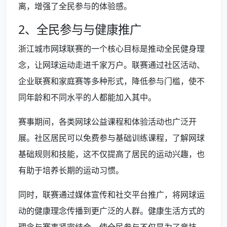
离，增强了全民参与的体验感。
2、全民参与与健康推广
浙江城市网球联赛的一个核心目标是推动全民健身理
念，让网球运动走进千家万户。联赛通过社区活动、
企业联赛和家庭赛等多种形式，降低参与门槛，使不
同年龄和不同水平的人都能加入其中。
赛事期间，各类网球公益课程和体验活动也广泛开
展。社区居民可以免费参与基础训练课程，了解网球
基础规则和技能，这不仅提高了居民的运动兴趣，也
有助于培养长期的运动习惯。
同时，联赛通过媒体宣传和社交平台推广，将网球运
动的健康理念传播到更广泛的人群。健康生活方式的