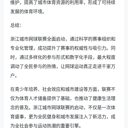
维护，提高了城市体育资源的利用率，形成了可持续
发展的体育环境。
总结：
浙江城市网球联赛全面启动，通过科学的赛事组织和
专业化管理，成功提升了赛事的权威性与吸引力。同
时，通过多样化的参与形式和数字化手段，最大程度
调动了全民参与的热情，让网球运动真正走进千家万
户。
在青少年培养、社会效应和城市建设等方面，联赛不
仅为体育人才储备提供了基础，也推动了健康生活理
念的普及。浙江城市网球联赛的启动，不仅是一次体
育盛事，更为全民健身和城市发展注入了新活力，成
为全社会参与运动热潮的重要引擎。