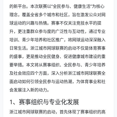
的新平台。本次联赛以“全民参与、健康生活”为核心
理念，覆盖全省多个城市和社区，旨在激发公众对网
球运动的兴趣与热情。赛事不仅关注竞技水平的提
升，更注重群众参与度的广泛性与互动性，通过专业
培训、青少年培养和社区推广，将网球运动深深融入
日常生活。浙江城市网球联赛的启动不仅是体育赛事
的盛事，更是推动全民健身、促进健康城市建设的重
要举措。本文将从赛事组织、全民参与、青少年培养
及社会效应四个方面，深入分析浙江城市网球联赛全
面启动如何引领全民参与运动热潮，为体育事业和社
会发展注入新的动力。
1、赛事组织与专业化发展
浙江城市网球联赛的启动，首先体现了赛事组织的高