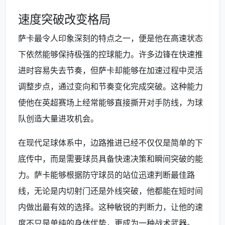
速度突破改变格局
萨卡最令人印象深刻的特点之一，便是他在高速状态
下依然能够保持极强的控球能力。许多边锋在快速推
进时容易失去节奏，但萨卡却能够在加速过程中灵活
调整步点，通过变向和节奏变化完成突破。这种能力
使他在英超赛场上经常能够直接撕开对手防线，为球
队创造大量进攻机会。
在现代足球体系中，边路推进已经不仅仅是简单的下
底传中，而是需要球员具备快速决策和瞬间突破的能
力。萨卡能够根据防守球员的站位迅速判断最佳路
线，无论是内切射门还是外线突破，他都能在短时间
内做出最有效的选择。这种敏锐的判断力，让他的速
度不只是单纯的身体优势，更成为一种战术武器。