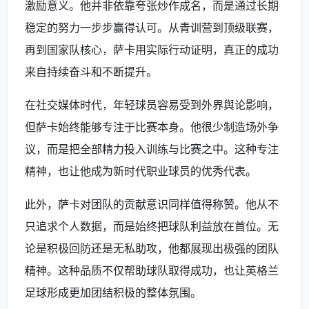
激励意义。他并非依靠夸张炒作成名，而是通过长期
稳定的努力一步步赢得认可。从青训营到顶级联赛，
再到国家队核心，萨卡用实际行动证明，真正的成功
来自持续奋斗和不断提升。
在社交媒体时代，年轻球员容易受到外界舆论影响，
但萨卡始终能够专注于比赛本身。他很少制造场外争
议，而是把全部精力投入训练与比赛之中。这种专注
精神，也让他成为新时代职业球员的优秀代表。
此外，萨卡对团队的贡献意识同样值得称赞。他从不
只追求个人数据，而是始终把球队利益放在首位。无
论是积极回防还是无私助攻，他都展现出极强的团队
精神。这种品质不仅帮助球队取得成功，也让英格兰
足球形成更加团结积极的整体氛围。