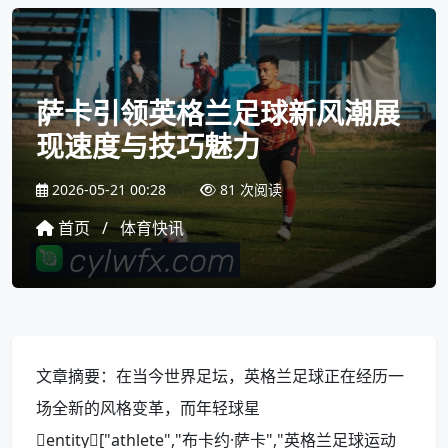
萨卡引领英格兰足球新风潮展
现速度与技巧魅力
2026-05-21 00:28
81 次阅读
首页
/
体育快讯
文章摘要：在当今世界足坛，英格兰足球正在经历一
场全新的风格变革，而年轻球星
entity["athlete","布卡约·萨卡","英格兰足球运动