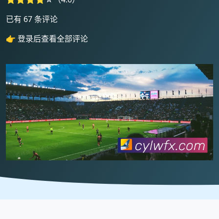
已有 67 条评论
👉 登录后查看全部评论