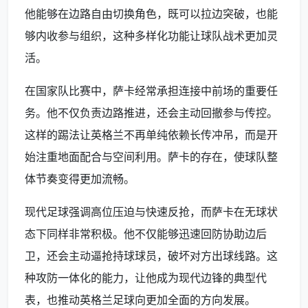
他能够在边路自由切换角色，既可以拉边突破，也能
够内收参与组织，这种多样化功能让球队战术更加灵
活。
在国家队比赛中，萨卡经常承担连接中前场的重要任
务。他不仅负责边路推进，还会主动回撤参与传控。
这样的踢法让英格兰不再单纯依赖长传冲吊，而是开
始注重地面配合与空间利用。萨卡的存在，使球队整
体节奏变得更加流畅。
现代足球强调高位压迫与快速反抢，而萨卡在无球状
态下同样非常积极。他不仅能够迅速回防协助边后
卫，还会主动逼抢持球球员，破坏对方出球线路。这
种攻防一体化的能力，让他成为现代边锋的典型代
表，也推动英格兰足球向更加全面的方向发展。