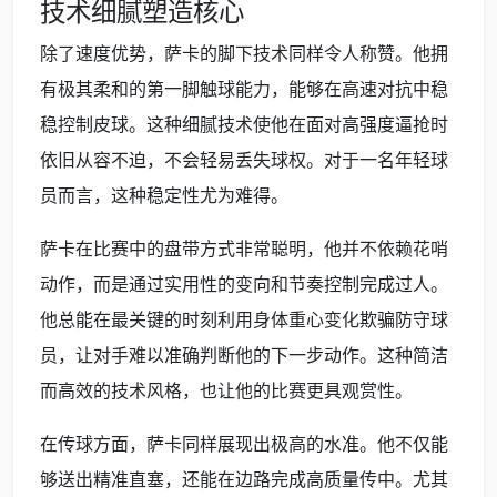
技术细腻塑造核心
除了速度优势，萨卡的脚下技术同样令人称赞。他拥
有极其柔和的第一脚触球能力，能够在高速对抗中稳
稳控制皮球。这种细腻技术使他在面对高强度逼抢时
依旧从容不迫，不会轻易丢失球权。对于一名年轻球
员而言，这种稳定性尤为难得。
萨卡在比赛中的盘带方式非常聪明，他并不依赖花哨
动作，而是通过实用性的变向和节奏控制完成过人。
他总能在最关键的时刻利用身体重心变化欺骗防守球
员，让对手难以准确判断他的下一步动作。这种简洁
而高效的技术风格，也让他的比赛更具观赏性。
在传球方面，萨卡同样展现出极高的水准。他不仅能
够送出精准直塞，还能在边路完成高质量传中。尤其