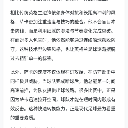
相比传统英格兰边锋依赖身体对抗和长距离冲刺的风
格，萨卡更加注重速度与技巧的融合。他不会盲目冲
击防线，而是利用细腻的脚法与节奏变化完成突破。
在面对多人包夹时，他依然能够通过连续触球摆脱防
守，这种技术型边锋风格，也让英格兰足球逐渐摆脱
过去粗犷单一的标签。
此外，萨卡的速度不仅体现在进攻端，在防守反击中
同样极具威胁。当球队完成断球后，他总能第一时间
高速前插，为队友提供出球线路。很多比赛中，正是
因为萨卡迅速拉开空间，球队才能在短时间内形成有
效反击。这种快速转换能力，正是现代足球最为看重
的重要素质。