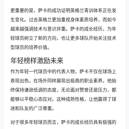
更重要的是，萨卡的成功证明英格兰青训体系正在发
生变化。过去英格兰更加重视身体素质培养，而如今
越来越强调技术与意识并重。萨卡的成长经历，为年
轻球员树立了新的方向，也让更多球队开始关注技术
型球员的培养价值。
年轻榜样激励未来
作为年轻一代球员中的代表人物，萨卡不仅在球场上
表现出色，在场外同样展现出极高的职业素养。他始
终保持谦逊低调的态度，无论面对赞誉还是压力，都
能够以平稳心态应对。这种成熟性格，让他赢得了球
迷和队友的广泛尊重。
对于很多年轻球员而言，萨卡的成长经历具有极强的