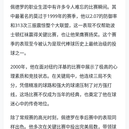
佩德罗的职业生涯中有许多令人难忘的比赛瞬间。其
中最著名的莫过于1999年的赛季，他以2.07的防御率
和313次三振震惊整个大联盟，这一表现不仅帮助波
士顿红袜赢得关键比赛，也让他荣膺赛扬奖。这个赛
季的表现至今被认为是现代棒球历史上最统治级的投
球之一。
2000年，他在面对纽约洋基的比赛中展示了极高的心
理素质和竞技状态。在关键局中，他连续三局不失
分，凭借精准的球路和强大的球速压制了对方强打
线，这场比赛不仅成为当年的经典，也奠定了他在球
迷心中的传奇地位。
除了常规赛的高光时刻，佩德罗在季后赛中的表现同
样出色。他多次在关键比赛中投出完美局数，带领球