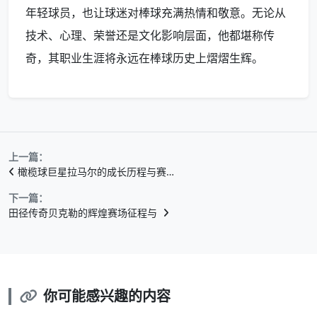
年轻球员，也让球迷对棒球充满热情和敬意。无论从
技术、心理、荣誉还是文化影响层面，他都堪称传
奇，其职业生涯将永远在棒球历史上熠熠生辉。
上一篇：
橄榄球巨星拉马尔的成长历程与赛…
下一篇：
田径传奇贝克勒的辉煌赛场征程与
你可能感兴趣的内容