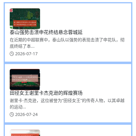
泰山强势击溃申花终结悬念蓉城延
在近期的中超联赛中，泰山队以强势的表现击溃了申花队，彻
底终结了本...
2026-07-17
田径女王谢里卡杰克逊的辉煌赛场
谢里卡·杰克逊，这位被誉为“田径女王”的传奇人物，以其卓越
的运动...
2026-07-24