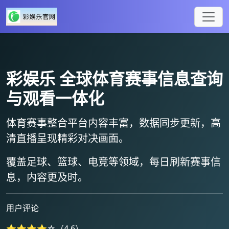
彩娱乐
全球体育赛事信息查询
与观看一体化
体育赛事整合平台内容丰富，数据同步更新，
高
清直播
呈现精彩对决画面。
覆盖足球、篮球、电竞等领域，
每日刷新赛事信
息
，内容更及时。
用户评论
⭐⭐⭐⭐☆（4.6）