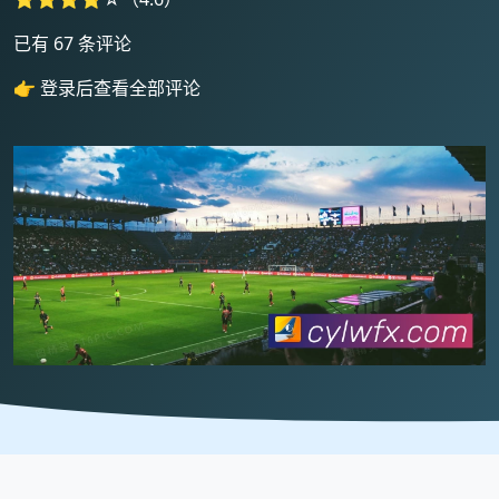
已有 67 条评论
👉 登录后查看全部评论